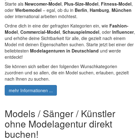
Starte als
Newcomer-Model
,
Plus-Size-Model
,
Fitness-Model
,
oder
Werbemodel
– egal, ob du in
Berlin
,
Hamburg
,
München
oder international arbeiten möchtest.
Ordne dich in eine der gefragten Kategorien ein, wie
Fashion-
Model
,
Commercial-Model
,
Schauspielmodel
, oder
Influencer
,
und erhöhe deine Sichtbarkeit für alle, die gezielt nach einem
Model mit deinen Eigenschaften suchen. Starte jetzt bei einer der
beliebtesten
Modelagenturen in Deutschland
und werde
entdeckt!
Sie können sich selber den folgenden Wunschkategorien
zuordnen und so allen, die ein Model suchen, erlauben, gezielt
nach Ihnen zu suchen.
mehr Informationen ...
Models / Sänger / Künstler
ohne Modelagentur direkt
buchen!