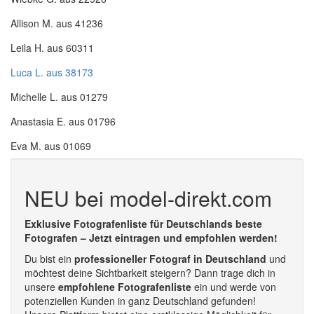
Bild
Allison M. aus 41236
Bild
Leila H. aus 60311
Luca L. aus 38173
Bild
Michelle L. aus 01279
Bild
Anastasia E. aus 01796
Bild
Eva M. aus 01069
NEU bei model-direkt.com
Exklusive Fotografenliste für Deutschlands beste
Fotografen – Jetzt eintragen und empfohlen werden!
Du bist ein
professioneller Fotograf in Deutschland
und
möchtest deine Sichtbarkeit steigern? Dann trage dich in
unsere
empfohlene Fotografenliste
ein und werde von
potenziellen Kunden in ganz Deutschland gefunden!