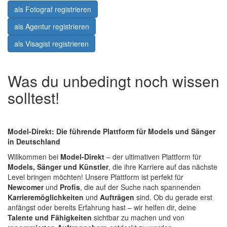
als Fotograf registrieren
als Agentur registrieren
als Visagist registrieren
Was du unbedingt noch wissen
solltest!
Model-Direkt: Die führende Plattform für Models und Sänger
in Deutschland
Willkommen bei
Model-Direkt
– der ultimativen Plattform für
Models, Sänger und Künstler
, die ihre Karriere auf das nächste
Level bringen möchten! Unsere Plattform ist perfekt für
Newcomer
und
Profis
, die auf der Suche nach spannenden
Karrieremöglichkeiten
und
Aufträgen
sind. Ob du gerade erst
anfängst oder bereits Erfahrung hast – wir helfen dir, deine
Talente und Fähigkeiten
sichtbar zu machen und von