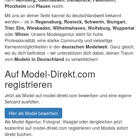
Pforzheim
und
Plauen
reicht.
Mit uns an deiner Seite kannst du deutschlandweit bekannt
werden – ob in
Regensburg, Rostock, Schwerin, Stuttgart,
Trier, Elm, Wiesbaden, Wilhelmshaven, Wolfsburg, Wuppertal
oder
Witten
. Unsere Modelagentur steht für hohe
Professionalität, eine starke Community und vielseitige
Karrieremöglichkeiten in der
deutschen Modelwelt
. Ganz gleich,
wo du dich befindest – wir unterstützen dich dabei, deinen Traum
vom
Modeln in Deutschland
zu verwirklichen!
Auf Model-Direkt.com
registrieren
Jetzt als Model auf model-direkt.com bewerben und eine eigene
Setcard ausfüllen.
Hier als Model bewerben
Als Model Agentur, Fotograf, Visagist oder dergleichen jetzt
kostenfrei auf model-direkt.com registrieren und Models sofort
direkt buchen.