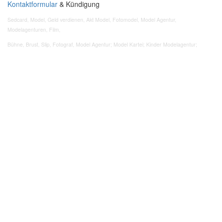
Kontaktformular
& Kündigung
Sedcard, Model, Geld verdienen, Akt Model, Fotomodel, Model Agentur,
Modelagenturen, Film,
Bühne, Brust, Slip, Fotograf, Model Agentur; Model Kartei; Kinder Modelagentur;