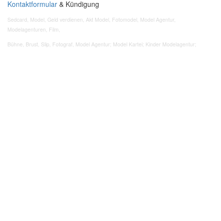
Kontaktformular
& Kündigung
Sedcard, Model, Geld verdienen, Akt Model, Fotomodel, Model Agentur,
Modelagenturen, Film,
Bühne, Brust, Slip, Fotograf, Model Agentur; Model Kartei; Kinder Modelagentur;